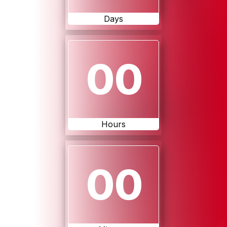
Days
00
Hours
00