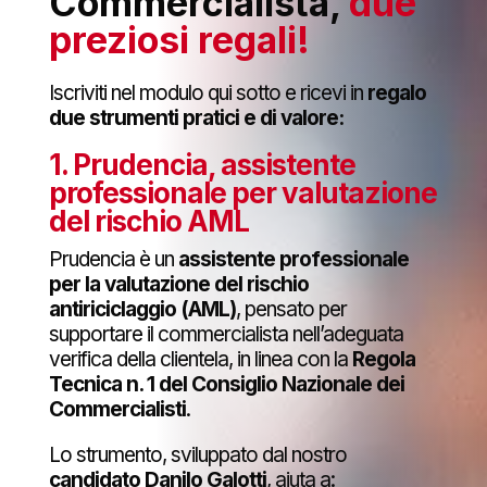
Commercialista,
due
preziosi regali!
Iscriviti nel modulo qui sotto e ricevi in
regalo
due strumenti pratici e di valore:
1. Prudencia, assistente
professionale per valutazione
del rischio AML
Prudencia è un
assistente professionale
per la valutazione del rischio
antiriciclaggio (AML)
, pensato per
supportare il commercialista nell’adeguata
verifica della clientela, in linea con la
Regola
Tecnica n. 1 del Consiglio Nazionale dei
Commercialisti
.
Lo strumento, sviluppato dal nostro
candidato Danilo Galotti
, aiuta a: