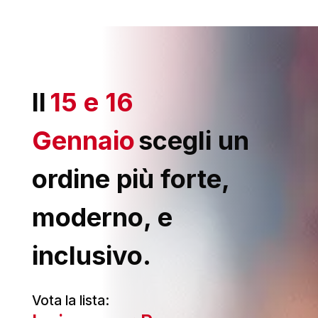
Il
15 e 16
Gennaio
scegli un
ordine più forte,
moderno, e
inclusivo.
Vota la lista: