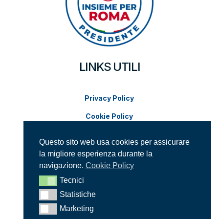
LINKS UTILI
Privacy Policy
Cookie Policy
Modifica impostazioni cookie
Questo sito web usa cookies per assicurare
la migliore esperienza durante la
SUPPORTACI SUI SOCIAL
navigazione.
Cookie Policy
Tecnici
Tecnici
Statistiche
Statistiche
Marketing
Marketing