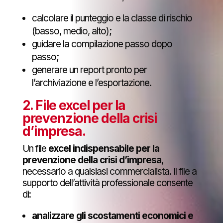
calcolare il punteggio e la classe di rischio
(basso, medio, alto);
guidare la compilazione passo dopo
passo;
generare un report pronto per
l’archiviazione e l’esportazione.
2.
File excel per la
prevenzione della crisi
d’impresa
.
Un file
excel indispensabile per la
prevenzione della crisi d’impresa
,
necessario a qualsiasi commercialista. Il file a
supporto dell’attività professionale consente
di:
analizzare gli scostamenti economici e