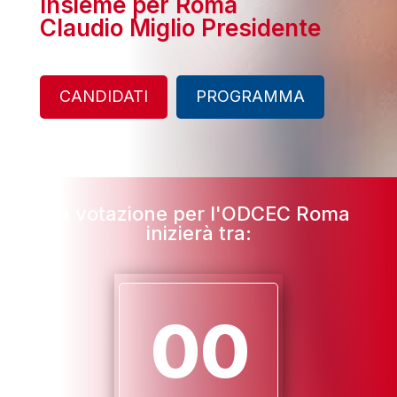
Insieme per Roma
Claudio Miglio Presidente
CANDIDATI
PROGRAMMA
La votazione per l'ODCEC Roma
inizierà tra:
00