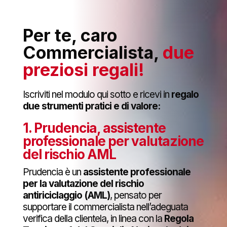
Per te, caro
Commercialista,
due
preziosi regali!
Iscriviti nel modulo qui sotto e ricevi in
regalo
due strumenti pratici e di valore:
1. Prudencia, assistente
professionale per valutazione
del rischio AML
Prudencia è un
assistente professionale
per la valutazione del rischio
antiriciclaggio (AML)
, pensato per
supportare il commercialista nell’adeguata
verifica della clientela, in linea con la
Regola