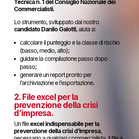
Tecnica n. 1 del Consiglio Nazionale dei
Commercialisti
.
Lo strumento, sviluppato dal nostro
candidato Danilo Galotti
, aiuta a:
calcolare il punteggio e la classe di rischio
(basso, medio, alto);
guidare la compilazione passo dopo
passo;
generare un report pronto per
l’archiviazione e l’esportazione.
2.
File excel per la
prevenzione della crisi
d’impresa
.
Un file
excel indispensabile per la
prevenzione della crisi d’impresa
,
necessario a qualsiasi commercialista. Il file a