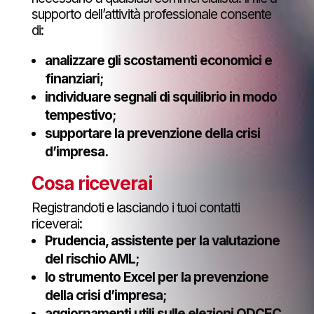
supporto dell’attività professionale consente
di:
analizzare gli scostamenti economici e
finanziari;
individuare segnali di squilibrio in modo
tempestivo;
supportare la prevenzione della crisi
d’impresa.
Cosa riceverai
Registrandoti e lasciando i tuoi contatti
riceverai:
Prudencia, assistente per la valutazione
del rischio AML;
lo strumento Excel per la prevenzione
della crisi d’impresa;
aggiornamenti utili sulle elezioni ODCEC