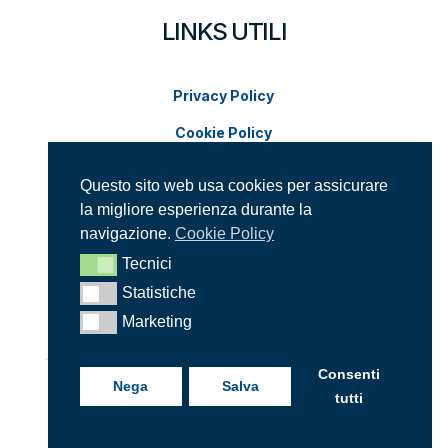
LINKS UTILI
Privacy Policy
Cookie Policy
Modifica impostazioni cookie
Questo sito web usa cookies per assicurare
la migliore esperienza durante la
SUPPORTACI SUI SOCIAL
navigazione.
Cookie Policy
Tecnici
Tecnici
Statistiche
Statistiche
Marketing
Marketing
Consenti
Nega
Salva
tutti
© 2026 Insieme per Roma. Tutti i diritti riservati. |
P.IVA: 10491260583