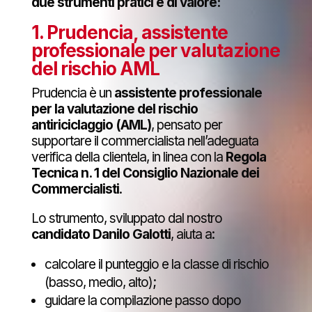
due strumenti pratici e di valore:
1. Prudencia, assistente
professionale per valutazione
del rischio AML
Prudencia è un
assistente professionale
per la valutazione del rischio
antiriciclaggio (AML)
, pensato per
supportare il commercialista nell’adeguata
verifica della clientela, in linea con la
Regola
Tecnica n. 1 del Consiglio Nazionale dei
Commercialisti
.
Lo strumento, sviluppato dal nostro
candidato Danilo Galotti
, aiuta a:
calcolare il punteggio e la classe di rischio
(basso, medio, alto);
guidare la compilazione passo dopo