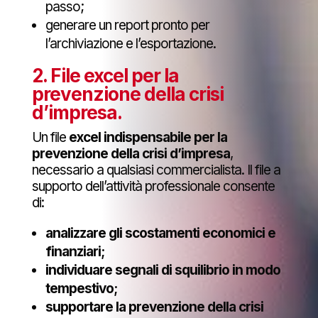
passo;
generare un report pronto per
l’archiviazione e l’esportazione.
2.
File excel per la
prevenzione della crisi
d’impresa
.
Un file
excel indispensabile per la
prevenzione della crisi d’impresa
,
necessario a qualsiasi commercialista. Il file a
supporto dell’attività professionale consente
di:
analizzare gli scostamenti economici e
finanziari;
individuare segnali di squilibrio in modo
tempestivo;
supportare la prevenzione della crisi