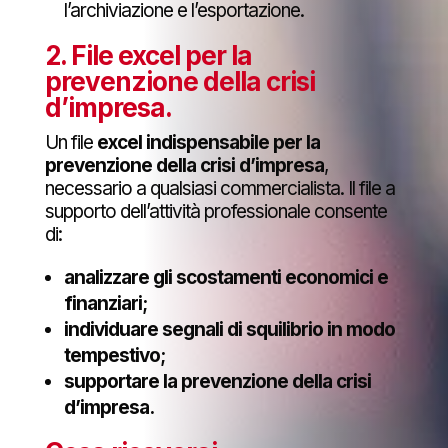
l’archiviazione e l’esportazione.
2.
File excel per la
prevenzione della crisi
d’impresa
.
Un file
excel indispensabile per la
prevenzione della crisi d’impresa
,
necessario a qualsiasi commercialista. Il file a
supporto dell’attività professionale consente
di:
analizzare gli scostamenti economici e
finanziari;
individuare segnali di squilibrio in modo
tempestivo;
supportare la prevenzione della crisi
d’impresa.