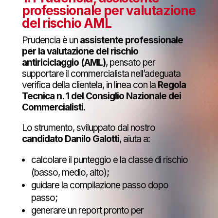
professionale per valutazione
del rischio AML
Prudencia è un
assistente professionale
per la valutazione del rischio
antiriciclaggio (AML)
, pensato per
supportare il commercialista nell’adeguata
verifica della clientela, in linea con la
Regola
Tecnica n. 1 del Consiglio Nazionale dei
Commercialisti
.
Lo strumento, sviluppato dal nostro
candidato Danilo Galotti
, aiuta a:
calcolare il punteggio e la classe di rischio
(basso, medio, alto);
guidare la compilazione passo dopo
passo;
generare un report pronto per