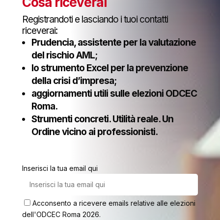
Cosa riceverai
Registrandoti e lasciando i tuoi contatti
riceverai:
Prudencia, assistente per la valutazione
del rischio AML;
lo strumento Excel per la prevenzione
della crisi d’impresa;
aggiornamenti utili sulle elezioni ODCEC
Roma.
Strumenti concreti. Utilità reale. Un
Ordine vicino ai professionisti.
Inserisci la tua email qui
Acconsento a ricevere emails relative alle elezioni
dell'ODCEC Roma 2026.