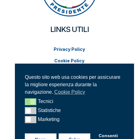
LINKS UTILI
Privacy Policy
Cookie Policy
Modifica impostazioni cookie
Questo sito web usa cookies per assicurare
la migliore esperienza durante la
SUPPORTACI SUI SOCIAL
navigazione.
Cookie Policy
Tecnici
Tecnici
Statistiche
Statistiche
Marketing
Marketing
Consenti