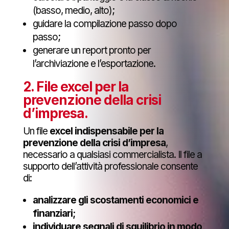
(basso, medio, alto);
guidare la compilazione passo dopo
passo;
generare un report pronto per
l’archiviazione e l’esportazione.
2.
File excel per la
prevenzione della crisi
d’impresa
.
Un file
excel indispensabile per la
prevenzione della crisi d’impresa
,
necessario a qualsiasi commercialista. Il file a
supporto dell’attività professionale consente
di:
analizzare gli scostamenti economici e
finanziari;
individuare segnali di squilibrio in modo