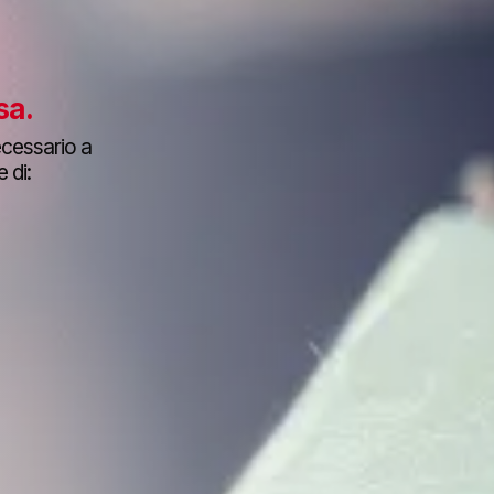
esa
.
ecessario a
 di: