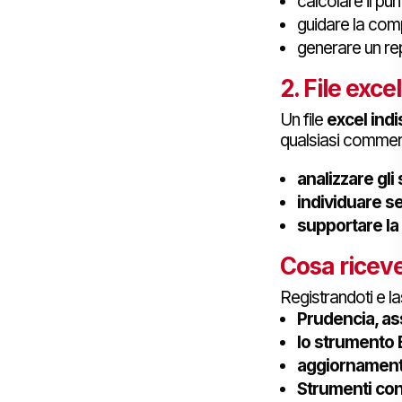
calcolare il pun
guidare la com
generare un rep
2.
File exce
Un file
excel indi
qualsiasi commerci
analizzare gli
individuare se
supportare la 
Cosa riceve
Registrandoti e la
Prudencia, ass
lo strumento E
aggiornamenti
Strumenti conc