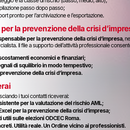
teggio e la classe di rischio (basso, medio, alto);
pilazione passo dopo passo;
ort pronto per l’archiviazione e l’esportazione.
l per la prevenzione della crisi d’impr
spensabile per la prevenzione della crisi d’impresa
, n
alista. Il file a supporto dell’attività professionale consente
 scostamenti economici e finanziari;
gnali di squilibrio in modo tempestivo;
prevenzione della crisi d’impresa.
rai
sciando i tuoi contatti riceverai:
istente per la valutazione del rischio AML;
xcel per la prevenzione della crisi d’impresa;
 utili sulle elezioni ODCEC Roma.
reti. Utilità reale. Un Ordine vicino ai professionisti.