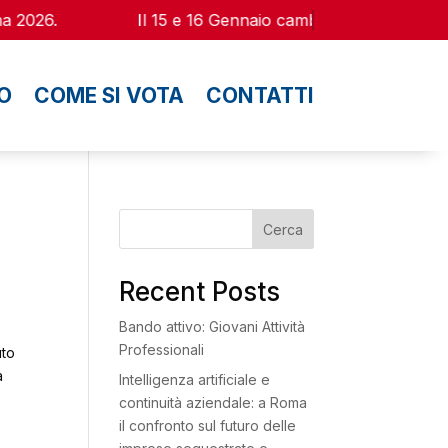
 2026.
Il 15 e 16 Gennaio cambia finalmente il tuo 
EO
COME SI VOTA
CONTATTI
Cerca
Recent Posts
Bando attivo: Giovani Attività
Professionali
uto
a
Intelligenza artificiale e
continuità aziendale: a Roma
il confronto sul futuro delle