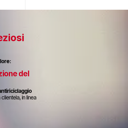
eziosi
lore:
zione del
ntiriciclaggio
lientela, in linea