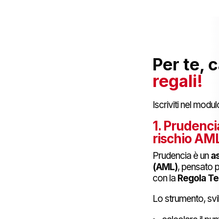
Per te, 
regali!
Iscriviti nel modul
1. Prudenci
rischio AM
Prudencia è un
as
(AML)
, pensato p
con la
Regola Tec
Lo strumento, svi